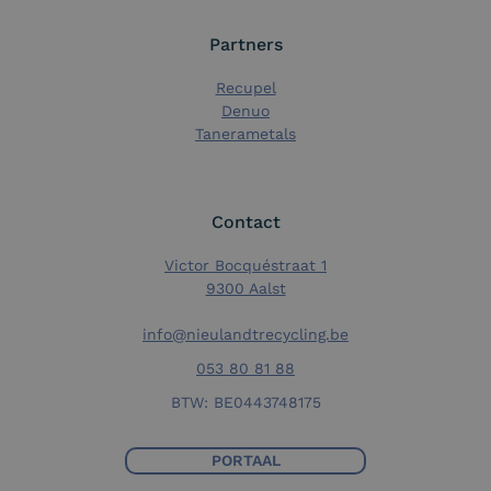
Partners
Recupel
Denuo
Tanerametals
Contact
Victor Bocquéstraat 1
9300 Aalst
info@nieulandtrecycling.be
053 80 81 88
BTW: BE0443748175
PORTAAL